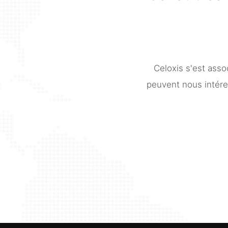
Celoxis s'est asso
peuvent nous intére